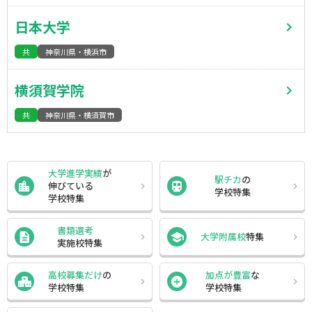
日本大学
共
神奈川県・横浜市
横須賀学院
共
神奈川県・横須賀市
大学進学実績
が
駅チカ
の
伸びている
学校特集
学校特集
書類選考
大学附属校
特集
実施校特集
高校募集だけ
の
加点が豊富
な
学校特集
学校特集