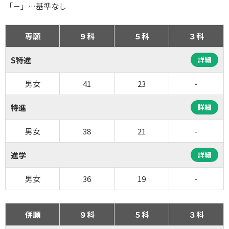
「－」…基準なし
専願
９科
５科
３科
S特進
詳細
男女
41
23
-
特進
詳細
男女
38
21
-
進学
詳細
男女
36
19
-
併願
９科
５科
３科