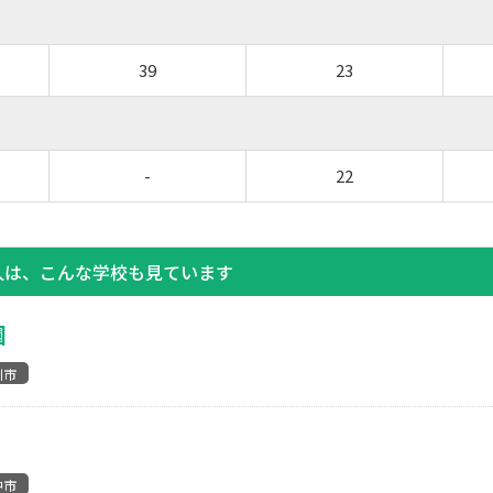
39
23
-
22
人は、こんな学校も見ています
園
川市
中市