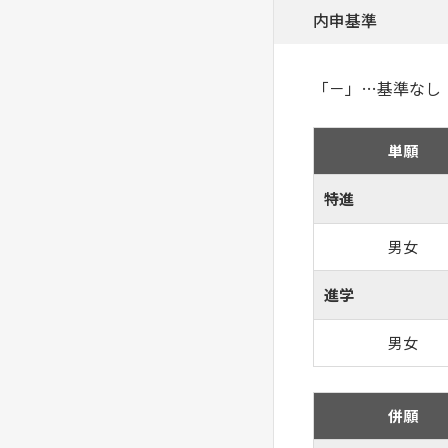
内申基準
「－」…基準なし
単願
特進
男女
進学
男女
併願