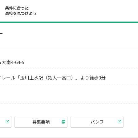
一
南4-64-5
ノレール「玉川上水駅（拓大一高口）」より徒歩3分
募集要項
パンフ