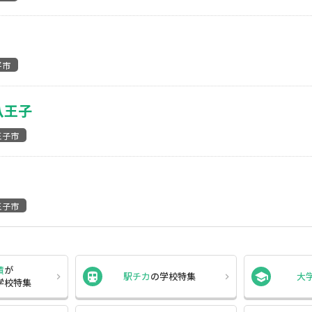
平市
八王子
王子市
王子市
績
が
駅チカ
の
学校特集
大
学校特集