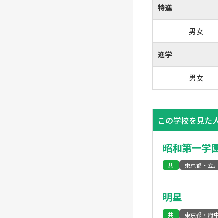
特進
男女
進学
男女
この学校を見た
昭和第一学
共
東京都・立
明星
共
東京都・府