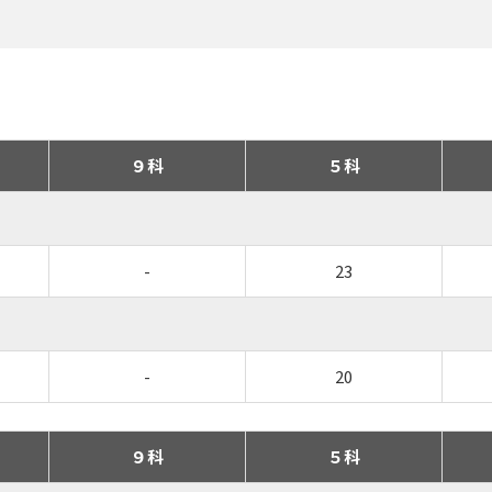
９科
５科
-
23
-
20
９科
５科